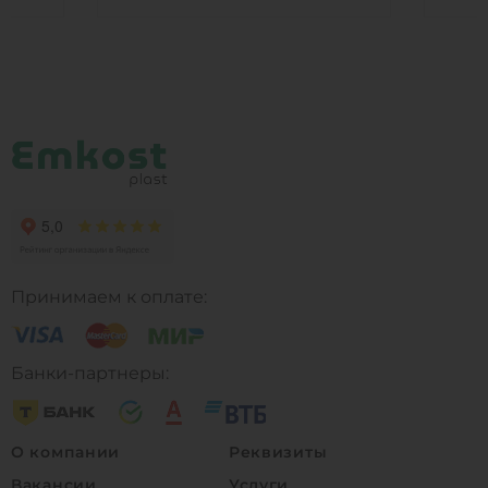
нашел. Спасибо.
польз
авили
ухажив
о было
прово
нас о
снова
впеча
и дал
Принимаем к оплате:
Банки-партнеры:
О компании
Реквизиты
Вакансии
Услуги