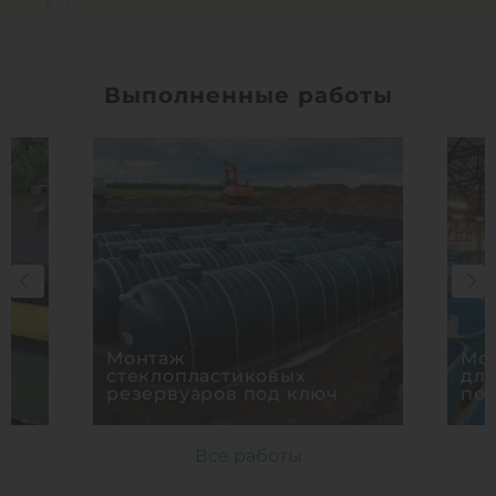
Выполненные работы
Монтаж
Мон
стеклопластиковых
дл
резервуаров под ключ
по
Все работы