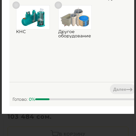
В КОРЗИНУ
0
0
КНС
Другое
оборудование
Далее
Готово:
0
%
Септик М3Пласт КНС В-1500/2000
Есть в наличии
103 484
сом.
В КОРЗИНУ