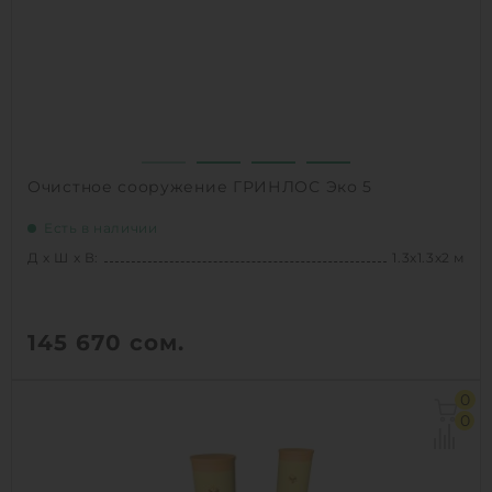
1
КУПИТЬ
Очистное сооружение ГРИНЛОС Эко 5
Есть в наличии
Д х Ш х В:
1.3х1.3х2 м
145 670
сом.
Д х Ш х В:
1.3х1.3х2 м
0
Объем:
1.8 м3
0
Залповый сброс:
280 л