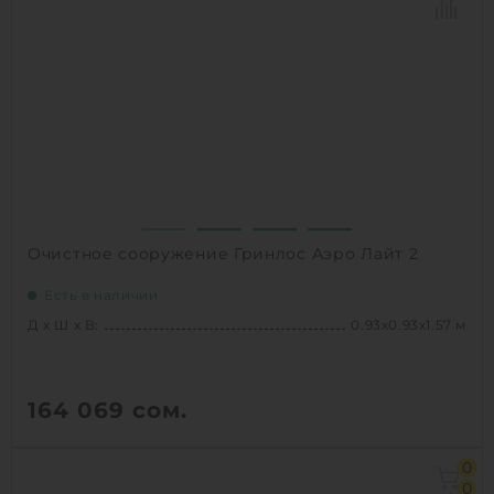
Производительность :
7 л/сек
Залповый сброс:
1700 л
1
КУПИТЬ
Очистное сооружение Гринлос Аэро Лайт 2
Есть в наличии
Д х Ш х В:
0.93х0.93х1.57 м
164 069
сом.
Д х Ш х В:
0.93х0.93х1.57 м
0
Объем:
2.58 м3
0