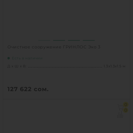
1
КУПИТЬ
Очистное сооружение ГРИНЛОС Эко 3
Есть в наличии
Д х Ш х В:
1.3х1.3х1.5 м
127 622
сом.
Д х Ш х В:
1.3х1.3х1.5 м
0
Объем:
1.2 м3
0
Залповый сброс:
180 л