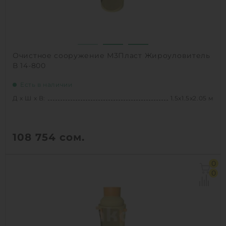
Очистное сооружение М3Пласт Жироуловитель
В 14-800
Есть в наличии
Д х Ш х В:
1.5х1.5х2.05 м
108 754
сом.
Д х Ш х В:
1.5х1.5х2.05 м
0
Объем:
2.6 м3
0
Производительность :
4 л/сек
Залповый сброс:
800 л