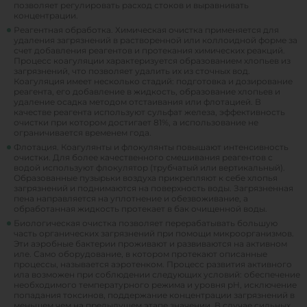
позволяет регулировать расход стоков и выравнивать
концентрации.
Реагентная обработка. Химическая очистка применяется для
удаления загрязнений в растворенной или коллоидной форме за
счет добавления реагентов и протекания химических реакций.
Процесс коагуляции характеризуется образованием хлопьев из
загрязнений, что позволяет удалить их из сточных вод.
Коагуляция имеет несколько стадий: подготовка и дозирование
реагента, его добавление в жидкость, образование хлопьев и
удаление осадка методом отстаивания или флотацией. В
качестве реагента используют сульфат железа, эффективность
очистки при котором достигает 81%, а использование не
ограничивается временем года.
Флотация. Коагулянты и флокулянты повышают интенсивность
очистки. Для более качественного смешивания реагентов с
водой используют флокулятор (трубчатый или вертикальный).
Образованные пузырьки воздуха прикрепляют к себе хлопья
загрязнений и поднимаются на поверхность воды. Загрязненная
пена направляется на уплотнение и обезвоживание, а
обработанная жидкость протекает в бак очищенной воды.
Биологическая очистка позволяет перерабатывать большую
часть органических загрязнений при помощи микроорганизмов.
Эти аэробные бактерии проживают и развиваются на активном
иле. Само оборудование, в котором протекают описанные
процессы, называется аэротенком. Процесс развития активного
ила возможен при соблюдении следующих условий: обеспечение
необходимого температурного режима и уровня pH, исключение
попадания токсинов, поддержание концентрации загрязнений в
меньшем чем на предыдущем этапе значении. В случае сильных