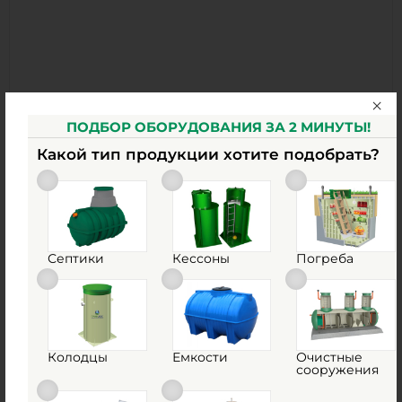
1
КУПИТЬ
ПОДБОР ОБОРУДОВАНИЯ ЗА 2 МИНУТЫ!
Какой тип продукции хотите подобрать?
Очистное сооружение ГРИНЛОС Эко 6
Есть в наличии
Д х Ш х В:
1.5х1.5х1.8 м
Септики
Кессоны
Погреба
157 272
сом.
Д х Ш х В:
1.5х1.5х1.8 м
0
Колодцы
Емкости
Очистные
Объем:
сооружения
2 м3
0
Залповый сброс:
360 л