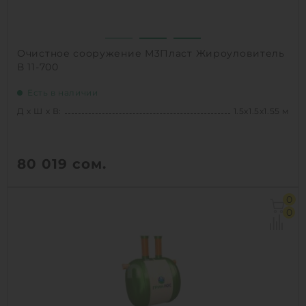
Очистное сооружение М3Пласт Жироуловитель
В 11-700
Есть в наличии
Д х Ш х В:
1.5х1.5х1.55 м
80 019
сом.
Д х Ш х В:
1.5х1.5х1.55 м
0
Объем:
1.8 м3
0
Производительность :
3 л/сек
Залповый сброс:
700 л
1
КУПИТЬ