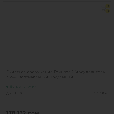
Д х Ш х В:
1х1х1.5 м
0
Объем:
0.8 м3
0
Производительность :
1 л/сек
Залповый сброс:
240 л
1
КУПИТЬ
Очистное сооружение Гринлос Жироуловитель
3-240 Вертикальный Подземный
Есть в наличии
Д х Ш х В:
1х1х1.8 м
178 132
сом.