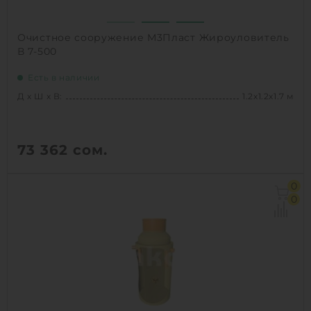
Очистное сооружение М3Пласт Жироуловитель
В 7-500
Есть в наличии
Д х Ш х В:
1.2х1.2х1.7 м
73 362
сом.
Д х Ш х В:
1.2х1.2х1.7 м
0
Объем:
1.4 м3
0
Производительность :
2 л/сек
Залповый сброс:
500 л
1
КУПИТЬ