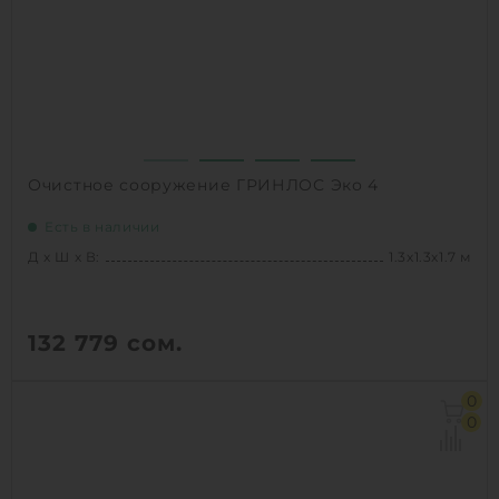
1
КУПИТЬ
Очистное сооружение ГРИНЛОС Эко 4
Есть в наличии
Д х Ш х В:
1.3х1.3х1.7 м
132 779
сом.
Д х Ш х В:
1.3х1.3х1.7 м
0
Объем:
1.4 м3
0
Залповый сброс:
240 л