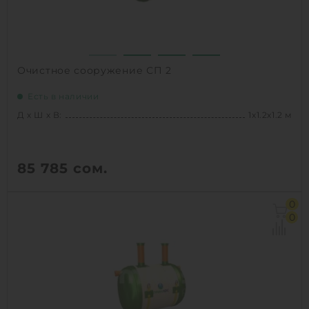
Очистное сооружение СП 2
Есть в наличии
Д х Ш х В:
1х1.2х1.2 м
85 785
сом.
Д х Ш х В:
1х1.2х1.2 м
0
Объем:
1.4 м3
0
Залповый сброс:
100 л
1
КУПИТЬ