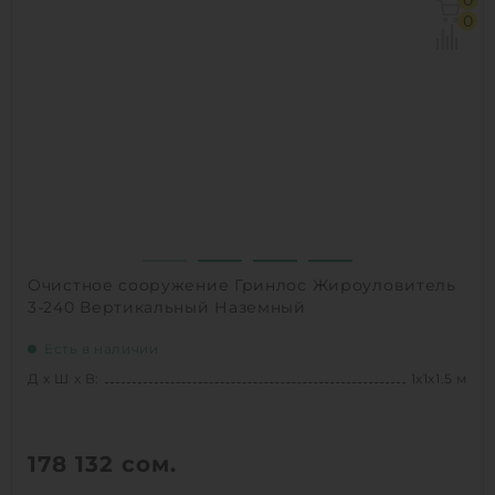
0
Объем:
1.6 м3
0
Производительность :
2 л/сек
Залповый сброс:
500 л
1
КУПИТЬ
Очистное сооружение Гринлос Жироуловитель
3-240 Вертикальный Наземный
Есть в наличии
Д х Ш х В:
1х1х1.5 м
178 132
сом.