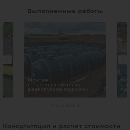
Выполненные работы
Монтаж
Мон
стеклопластиковых
дл
резервуаров под ключ
по
Все работы
Консультация и расчет стоимости