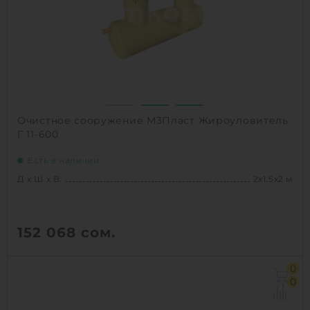
1
КУПИТЬ
Очистное сооружение М3Пласт Жироуловитель
Г 11-600
Есть в наличии
Д х Ш х В:
2х1.5х2 м
152 068
сом.
Д х Ш х В:
2х1.5х2 м
0
Объем:
3.5 м3
0
Производительность :
3 л/сек