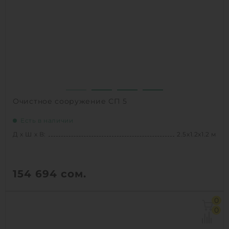
Залповый сброс:
600 л
1
КУПИТЬ
Очистное сооружение СП 5
Есть в наличии
Д х Ш х В:
2.5х1.2х1.2 м
154 694
сом.
Д х Ш х В:
2.5х1.2х1.2 м
0
Объем:
3.6 м3
0
Залповый сброс:
240 л