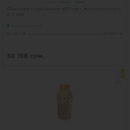
Очистное сооружение М3Пласт Жироуловитель
В 3-240
Есть в наличии
Д х Ш х В:
1.2х1.2х1.5 м
50 158
сом.
Д х Ш х В:
1.2х1.2х1.5 м
0
Объем:
1.1 м3
0
Производительность :
1 л/сек
Залповый сброс:
240 л
1
КУПИТЬ