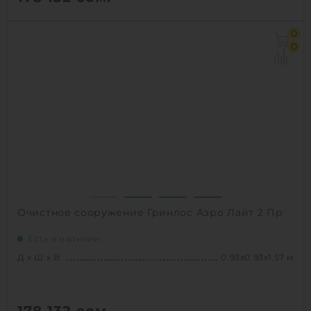
Д х Ш х В:
1х1х1.8 м
0
Объем:
0.9 м3
0
Производительность :
1 л/сек
Залповый сброс:
240 л
1
КУПИТЬ
Очистное сооружение Гринлос Аэро Лайт 2 Пр
Есть в наличии
Д х Ш х В:
0.93х0.93х1.57 м