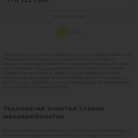
178 132
сом.
Д х Ш х В:
0.93х0.93х1.57 м
ПОКАЗАТЬ ЕЩЕ
Объем:
2.58 м3
Залповый сброс:
120 л
1
2
3
...
15
1
КУПИТЬ
Локальные очистные сооружения для мяса представлены на
нашем сайте в большом ассортименте. Мы являемся
официальным представителем надежных брендов, которые
изготавливают оборудование из качественного пластика.
Предлагаем доступные цены и осуществляем доставку
очистных сооружений для мясокомбинатов по Бишкеку и
всей России. Бесплатно консультируем при возникновении
трудностей в процессе выбора.
Технология очистки стоков
мясокомбинатов
Для удаления значительного количества загрязнений наша
компания предлагает комплекс ОС для сбора, очистки и