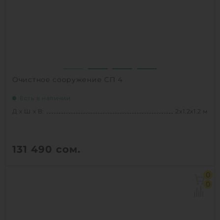
1
КУПИТЬ
Очистное сооружение СП 4
Есть в наличии
Д х Ш х В:
2х1.2х1.2 м
131 490
сом.
Д х Ш х В:
2х1.2х1.2 м
0
Объем:
2.8 м3
0
Залповый сброс:
200 л