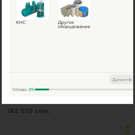
1
КУПИТЬ
КНС
Другое
оборудование
Очистное сооружение М3Пласт Жироуловитель
В 25-1700
Далее
Есть в наличии
Д х Ш х В:
1.5х1.5х3.5 м
Готово:
0
%
162 053
сом.
Д х Ш х В:
1.5х1.5х3.5 м
0
Объем:
5.3 м3
0