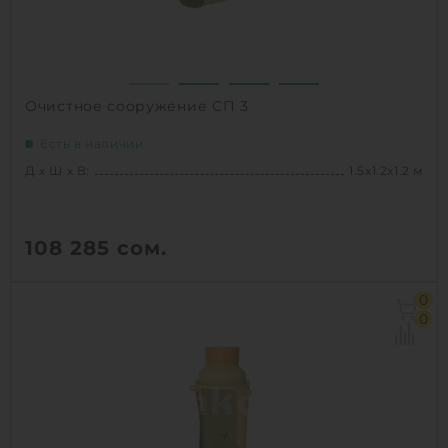
Очистное сооружение СП 3
Есть в наличии
Д х Ш х В:
1.5х1.2х1.2 м
108 285
сом.
Д х Ш х В:
1.5х1.2х1.2 м
0
Объем:
2.1 м3
0
Залповый сброс:
150 л
1
КУПИТЬ