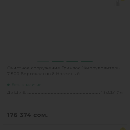
Залповый сброс:
120 л
1
КУПИТЬ
Очистное сооружение Гринлос Жироуловитель
7-500 Вертикальный Наземный
Есть в наличии
Д х Ш х В:
1.3х1.3х1.7 м
176 374
сом.
Д х Ш х В:
1.3х1.3х1.7 м