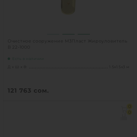
1
КУПИТЬ
Очистное сооружение М3Пласт Жироуловитель
В 22-1000
Есть в наличии
Д х Ш х В:
1.5х1.5х3 м
121 763
сом.
Д х Ш х В:
1.5х1.5х3 м
0
Объем:
4.4 м3
0
Производительность :
6 л/сек
Залповый сброс:
1000 л