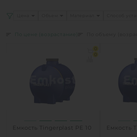
Цена
Объем
Материал
Способ уст
По цене (возрастание)
По объему (возра
0
0
Емкость Tingerplast PE 10
Емкость T