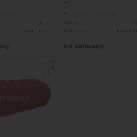
20
под заказ
Поставка под заказ
10 м3
Объем:
20
полиэтилен
Материал:
полиэти
осу
по запросу
10 м3
Объем:
20
0
3.07х2.4х2.59 м
Д х Ш х В:
5.58х2.4х2.
0
2.4 м
Диаметр:
2
полиэтилен
Материал:
полиэти
405 кг
Вес:
81
новки:
подземный
Способ установки:
подзем
1
КУПИТЬ
КУПИТ