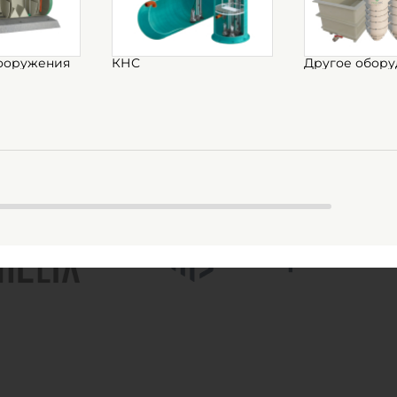
 резервуары
Горизонтальные резервуар
ооружения
КНС
Другое обору
ические емкости
Конусные емкости