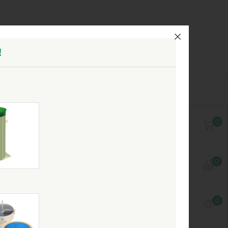
!
0
тиковых резервуаров Tingerplast. Мы
 выдаем гарантию качества от
0
долговечностью, поэтому прослужат Вам
0