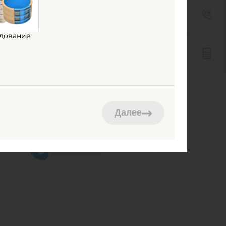
ы
Вертикальные резервуары
дование
Овальные емкости
Далее