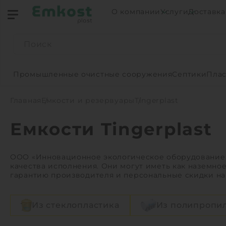
О компании
Услуги
Доставка
Промышленные очистные сооружения
Септики
Плас
Главная
Емкости и резервуары
Tingerplast
Емкости Tingerplast
ООО «Инновационное экологическое оборудование» 
качества исполнения. Они могут иметь как наземное
гарантию производителя и персональные скидки на 
Из стеклопластика
Из полипропи