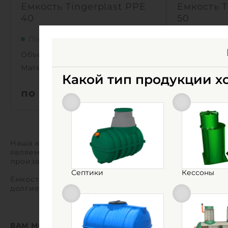
Емкость Tingerplast PPE
Емкость T
40
50
Поставка под заказ
Поставка 
Объем:
40 м3
Объем:
Материал:
полиэтилен
Материал:
Какой тип продукции х
по запросу
по запр
Объем:
40 м3
Объем:
Д х Ш х В:
10.81х2.4х2.59 м
Д х Ш х В:
Диаметр:
2.4 м
Диаметр:
Наша компания ООО «Инновационное экологическое 
являемся официальным дилером бренда, поэтому п
Материал:
полиэтилен
Материал:
производителя.
Вес:
1620 кг
Вес:
Септики
Кессоны
Емкости Тингерпласт станут отличным решением, та
Способ установки:
подземный
Способ уста
долгие годы!
1
1
КУПИТЬ
ВАМ МОГУТ БЫТЬ ИНТЕРЕСНЫ