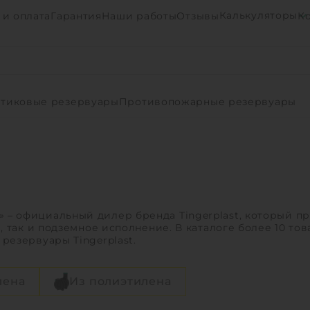
Калькуляторы
 и оплата
Гарантия
Наши работы
Отзывы
К
тиковые резервуары
Противопожарные резервуары
– официальный дилер бренда Tingerplast, который пр
, так и подземное исполнение. В каталоге более 10 то
резервуары Tingerplast.
лена
Из полиэтилена