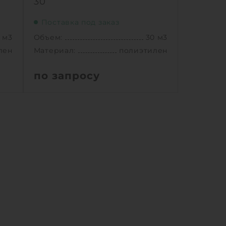
30
Поставка под заказ
 м3
Объем:
30 м3
лен
Материал:
полиэтилен
по запросу
 м3
Объем:
30 м3
59 м
Д х Ш х В:
8.2х2.4х2.59 м
.4 м
Диаметр:
2.4 м
лен
Материал:
полиэтилен
0 кг
Вес:
1215 кг
ный
Способ установки:
подземный
1
Ь
КУПИТЬ