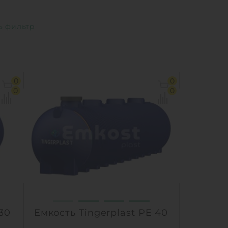
0
0
0
0
 30
Емкость Tingerplast PE 40