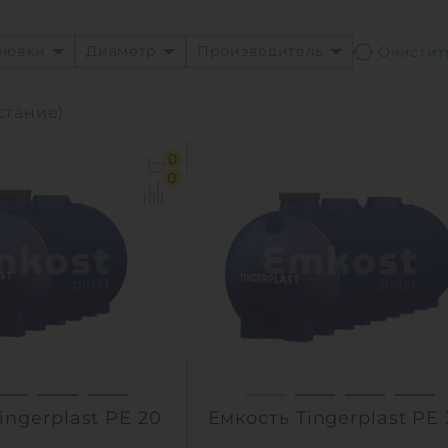
ановки
Диаметр
Производитель
стание)
0
0
ingerplast PE 20
Емкость Tingerplast PE