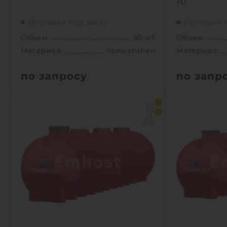
10
Поставка под заказ
Поставка 
Объем:
50 м3
Объем:
Материал:
полиэтилен
Материал:
по запросу
по запр
Объем:
50 м3
Объем:
0
Д х Ш х В:
13.42х2.4х2.59 м
Д х Ш х В:
0
Диаметр:
2.4 м
Диаметр:
Материал:
полиэтилен
Материал:
Вес:
2025 кг
Вес:
Способ установки:
подземный
Способ уста
1
1
КУПИТЬ