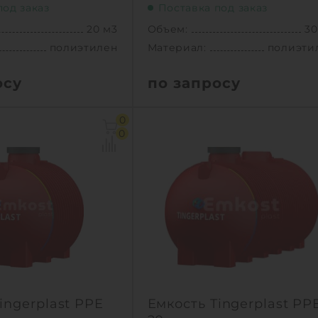
под заказ
Поставка под заказ
20 м3
Объем:
30
полиэтилен
Материал:
полиэти
осу
по запросу
20 м3
Объем:
30
0
5.58х2.4х2.59 м
Д х Ш х В:
8.2х2.4х2.
0
2.4 м
Диаметр:
2
полиэтилен
Материал:
полиэти
810 кг
Вес:
121
новки:
подземный
Способ установки:
подзем
1
КУПИТЬ
КУПИТ
ingerplast PPE
Емкость Tingerplast PP