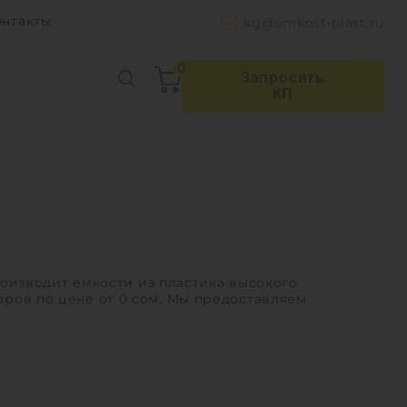
онтакты
kg@emkost-plast.ru
0
Запросить
КП
оизводит емкости из пластика высокого
варов по цене от 0 сом. Мы предоставляем