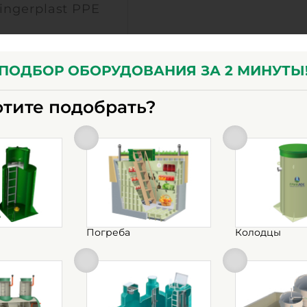
ingerplast PPE
под заказ
ПОДБОР ОБОРУДОВАНИЯ ЗА 2 МИНУТЫ
50 м3
полиэтилен
отите подобрать?
осу
50 м3
13.42х2.4х2.59 м
2.4 м
оборудование» предлагает широкий ассортимент плас
редоставляем только сертифицированную продукцию и
полиэтилен
2025 кг
Погреба
Колодцы
к как отличаются высоким качеством, надежностью и 
новки:
подземный
КУПИТЬ