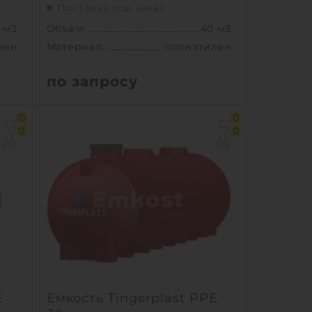
Поставка под заказ
 м3
Объем:
40 м3
лен
Материал:
полиэтилен
по запросу
 м3
Объем:
40 м3
0
0
59 м
Д х Ш х В:
10.81х2.4х2.59 м
0
0
.4 м
Диаметр:
2.4 м
лен
Материал:
полиэтилен
5 кг
Вес:
1620 кг
ный
Способ установки:
подземный
1
Ь
КУПИТЬ
E
Емкость Tingerplast PPE