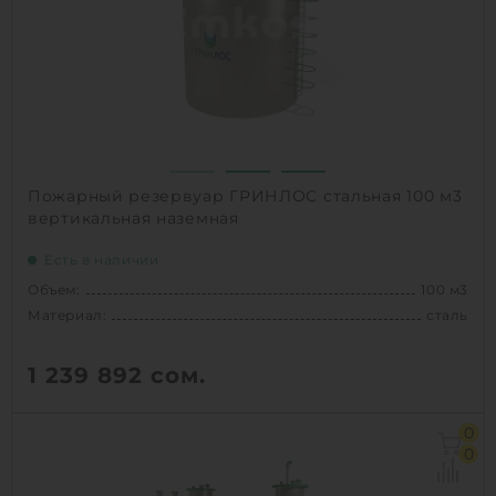
Вес:
5400 кг
Способ установки:
наземный
1
КУПИТЬ
Пожарный резервуар ГРИНЛОС стальная 100 м3
вертикальная наземная
Есть в наличии
Объем:
100 м3
Материал:
сталь
1 239 892
сом.
Объем:
100 м3
0
Д х Ш х В:
4.7х4.7х6 м
0
Диаметр:
4.7 м