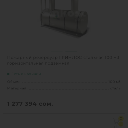
Материал:
сталь
Вес:
610 кг
Способ установки:
наземный
1
КУПИТЬ
Пожарный резервуар ГРИНЛОС стальная 100 м3
горизонтальная подземная
Есть в наличии
Объем:
100 м3
Материал:
сталь
1 277 394
сом.
Объем:
100 м3
0
Д х Ш х В:
13.6х3.2х4.7 м
0