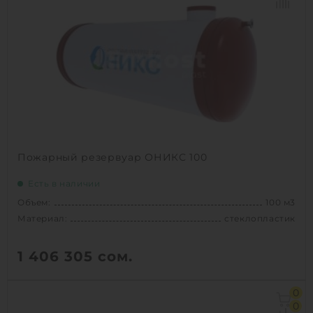
Диаметр:
3.24 м
Материал:
сталь
Вес:
6700 кг
Способ установки:
подземный
1
КУПИТЬ
Пожарный резервуар ОНИКС 100
Есть в наличии
Объем:
100 м3
Материал:
стеклопластик
1 406 305
сом.
Объем:
100 м3
0
Материал:
стеклопластик
0