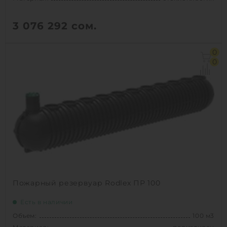
3 076 292
сом.
Объем:
100 м3
0
Д х Ш х В:
14.2х3х3 м
0
Диаметр:
3 м
Материал:
стеклопластик
Вес:
3960 кг
Способ установки:
наземный
1
КУПИТЬ
Пожарный резервуар Rodlex ПР 100
Есть в наличии
Объем:
100 м3