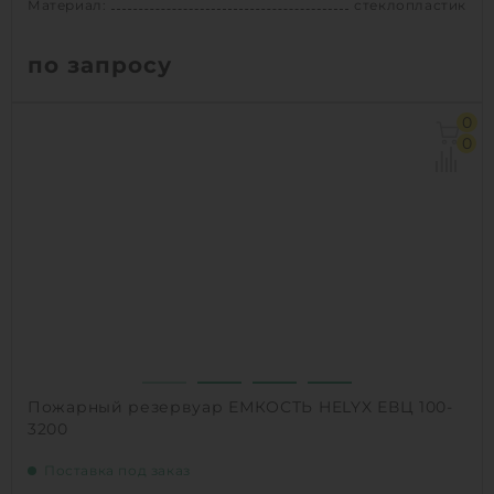
Материал:
стеклопластик
по запросу
Объем:
100 м3
0
Диаметр:
3 м
0
Материал:
стеклопластик
Вес:
4550 кг
Способ установки:
наземный /
подземный
1
КУПИТЬ
Пожарный резервуар ЕМКОСТЬ HELYX ЕВЦ 100-
3200
Поставка под заказ