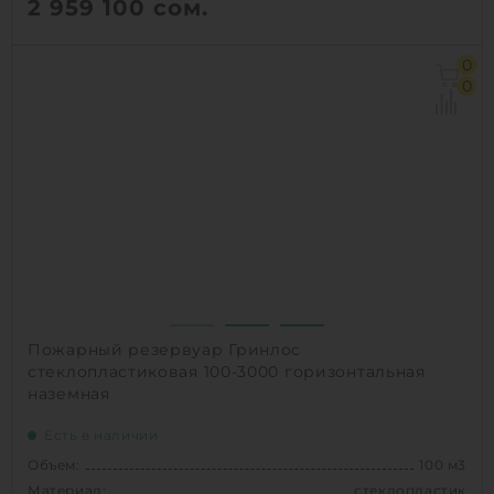
2 959 100
сом.
Объем:
100 м3
0
Д х Ш х В:
14.2х3х3 м
0
Диаметр:
3 м
Материал:
стеклопластик
Вес:
3960 кг
Способ установки:
подземный
1
КУПИТЬ
Пожарный резервуар Гринлос
стеклопластиковая 100-3000 горизонтальная
наземная
Есть в наличии
Объем:
100 м3
Материал:
стеклопластик