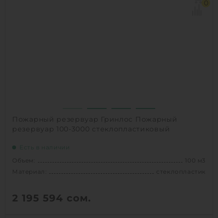
Диаметр:
3.2 м
0
Материал:
стеклопластик
Вес:
5810 кг
Способ установки:
наземный /
подземный
1
КУПИТЬ
Пожарный резервуар Гринлос Пожарный
резервуар 100-3000 стеклопластиковый
Есть в наличии
Объем:
100 м3
Материал:
стеклопластик
2 195 594
сом.