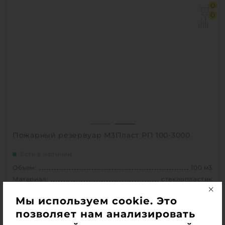
Объем:
100 м3
0
Д х Ш х В:
14.2х3х3 м
0
Диаметр:
3 м
Материал:
стеклопластик
Вес:
3960 кг
Способ установки:
подземный
1
КУПИТЬ
Пожарный резервуар М3Пласт РП 100-3000
Есть в наличии
Объем:
100 м3
Материал:
стеклопластик
Мы используем cookie. Это
2 519 630
сом.
позволяет нам анализировать