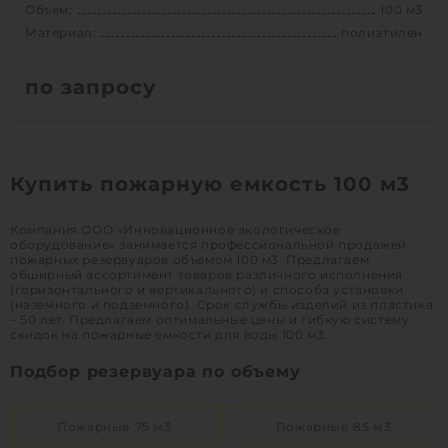
Объем:
100 м3
Материал:
полиэтилен
по запросу
Объем:
100 м3
Диаметр:
3.006 м
Купить пожарную емкость 100 м3
Материал:
полиэтилен
Вес:
5825 кг
Компания ООО «Инновационное экологическое
Способ установки:
подземный
оборудование» занимается профессиональной продажей
пожарных резервуаров объемом 100 м3. Предлагаем
обширный ассортимент товаров различного исполнения
(горизонтального и вертикального) и способа установки
1
КУПИТЬ
(наземного и подземного). Срок службы изделий из пластика
– 50 лет. Предлагаем оптимальные цены и гибкую систему
скидок на пожарные емкости для воды 100 м3.
Подбор резервуара по объему
Пожарные 75 м3
Пожарные 85 м3