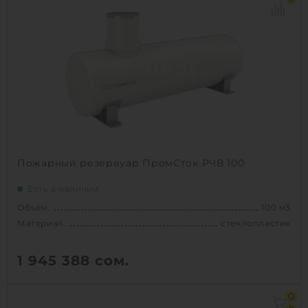
Материал:
стеклопластик
Вес:
5810 кг
Способ установки:
наземный /
подземный
1
КУПИТЬ
Пожарный резервуар ПромСток РЧВ 100
Есть в наличии
Объем:
100 м3
Материал:
стеклопластик
1 945 388
сом.
Объем:
100 м3
0
Диаметр:
3 м