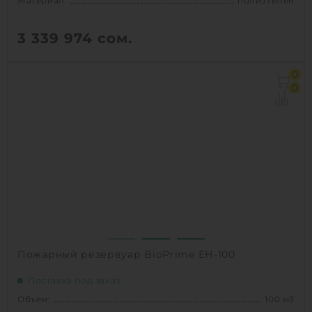
Материал:
полиэтилен
3 339 974
сом.
Объем:
100 м3
0
Д х Ш х В:
14.8х3х3.1 м
0
Диаметр:
3 м
Материал:
полиэтилен
Вес:
4000 кг
Способ установки:
подземный
1
КУПИТЬ
Пожарный резервуар BioPrime ЕН-100
Поставка под заказ
Объем:
100 м3