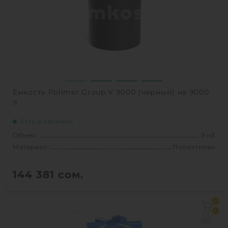
Способ установки:
наземный
1
КУПИТЬ
Емкость Polimer Group V 9000 (черный) на 9000
л
Есть в наличии
Объем:
9 м3
Материал:
Полиэтилен
144 381
сом.
Объем:
9 м3
0
Диаметр:
2.2 м
0
Материал:
Полиэтилен