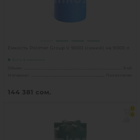
Емкость Polimer Group V 9000 (синий) на 9000 л
Есть в наличии
Объем:
9 м3
Материал:
Полиэтилен
144 381
сом.
Объем:
9 м3
0
Диаметр:
2.2 м
0
Материал:
Полиэтилен
Вес:
192 кг
Способ установки:
наземный