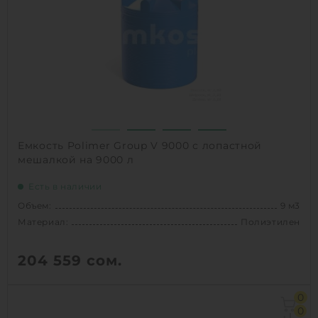
Вес:
192 кг
Способ установки:
наземный
1
КУПИТЬ
Емкость Polimer Group V 9000 с лопастной
мешалкой на 9000 л
Есть в наличии
Объем:
9 м3
Материал:
Полиэтилен
204 559
сом.
Объем:
9 м3
0
Диаметр:
2.2 м
0