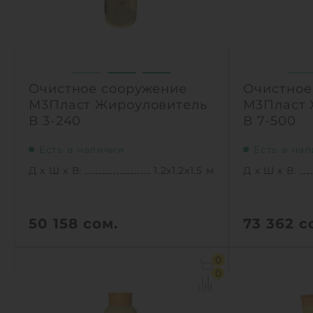
Очистное сооружение
Очистное
М3Пласт Жироуловитель
М3Пласт 
В 3-240
В 7-500
Есть в наличии
Есть в на
Д х Ш х В:
1.2х1.2х1.5 м
Д х Ш х В:
50 158
сом.
73 362
с
Д х Ш х В:
1.2х1.2х1.5 м
Д х Ш х В:
0
Объем:
1.1 м3
Объем:
0
Производительность :
1 л/сек
Производит
Залповый сброс:
240 л
Залповый с