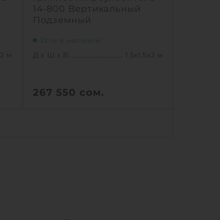
14-800 Вертикальный
Подземный
Есть в наличии
х2 м
Д х Ш х В:
1.5х1.5х2 м
267 550
сом.
х2 м
Д х Ш х В:
1.5х1.5х2 м
3 м3
Объем:
2.1 м3
/сек
Производительность :
4 л/сек
00 л
Залповый сброс:
800 л
1
Ь
КУПИТЬ