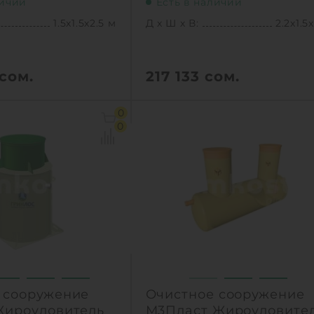
личии
Есть в наличии
1.5х1.5х2.5 м
Д х Ш х В:
2.2х1.5
сом.
217 133
сом.
1.5х1.5х2.5 м
Д х Ш х В:
2.2х1.5
0
3.5 м3
Объем:
3.
0
ельность :
5 л/сек
Производительность :
4 л
брос:
900 л
Залповый сброс:
80
1
КУПИТЬ
КУПИТ
 сооружение
Очистное сооружение
Жироуловитель
М3Пласт Жироуловите