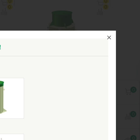
0
0
3 м3
Объем:
1.6 м3
0
0
/сек
Производительность :
2 л/сек
00 л
Залповый сброс:
500 л
1
Ь
КУПИТЬ
!
Очистное сооружение
ь
Гринлос Жироуловитель
0
11-700 Вертикальный
Наземный
0
Есть в наличии
х2 м
Д х Ш х В:
1.5х1.5х1.5 м
0