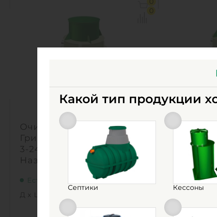
0
Объем:
4.4 м3
Объем:
0
Производительность :
6 л/сек
Производит
Залповый сброс:
1000 л
Залповый с
1
1
КУПИТЬ
Какой тип продукции х
Очистное сооружение
Очистное
Гринлос Жироуловитель
Гринлос 
3-240 Вертикальный
3-240 Ве
Наземный
Подземн
Есть в наличии
Есть в на
Септики
Кессоны
Д х Ш х В:
1х1х1.5 м
Д х Ш х В: