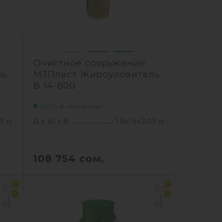
Очистное сооружение
ль
М3Пласт Жироуловитель
В 14-800
Есть в наличии
55 м
Д х Ш х В:
1.5х1.5х2.05 м
108 754
сом.
55 м
Д х Ш х В:
1.5х1.5х2.05 м
0
0
8 м3
Объем:
2.6 м3
0
0
/сек
Производительность :
4 л/сек
0 л
Залповый сброс:
800 л