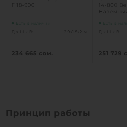
Г 18-900
14-800 В
Наземны
Есть в наличии
Есть в на
Д х Ш х В:
2.9х1.5х2 м
Д х Ш х В:
234 665
сом.
251 729
с
Д х Ш х В:
2.9х1.5х2 м
Д х Ш х В:
Объем:
5.1 м3
Объем:
Производительность :
5 л/сек
Производит
Залповый сброс:
900 л
Залповый с
1
1
КУПИТЬ
Принцип работы