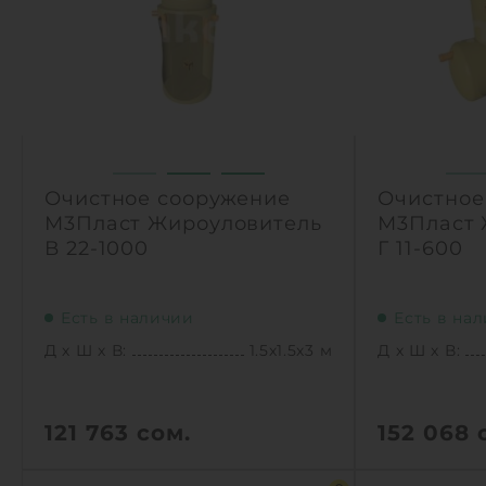
1
1
КУПИТЬ
Очистное сооружение
Очистное
М3Пласт Жироуловитель
М3Пласт 
В 22-1000
Г 11-600
Есть в наличии
Есть в на
Д х Ш х В:
1.5х1.5х3 м
Д х Ш х В:
121 763
сом.
152 068
с
Д х Ш х В:
1.5х1.5х3 м
Д х Ш х В: