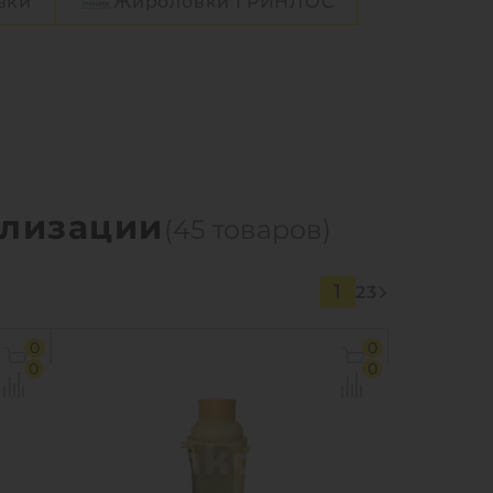
вки
Жироловки ГРИНЛОС
ализации
(45 товаров)
1
2
3
0
0
0
0