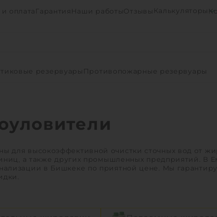
Калькуляторы
 и оплата
Гарантия
Наши работы
Отзывы
К
тиковые резервуары
Противопожарные резервуары
оуловители
ы для высокоэффективной очистки сточных вод от жи
тиниц, а также других промышленных предприятий. В 
нализации в Бишкеке по приятной цене. Мы гарантиру
идки.