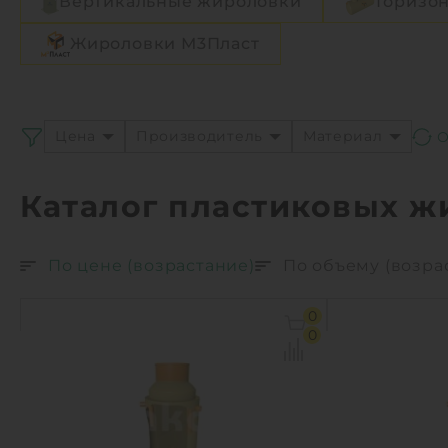
Вертикальные жироловки
Горизо
Жироловки М3Пласт
Цена
Производитель
Материал
Каталог пластиковых ж
По цене (возрастание)
По объему (возра
0
0