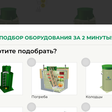
0
3.5 м3
Объем:
5.
0
ельность :
3 л/сек
Производительность :
7 л
брос:
600 л
Залповый сброс:
17
1
КУПИТЬ
КУПИТ
ПОДБОР ОБОРУДОВАНИЯ ЗА 2 МИНУТЫ
отите подобрать?
 сооружение
Очистное сооружение
Жироуловитель
Гринлос Жироуловител
ртикальный
7-500 Вертикальный
ый
Подземный
личии
Есть в наличии
Погреба
Колодцы
1х1х1.8 м
Д х Ш х В:
1.3х1.3