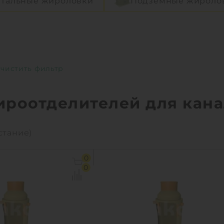
нтальные жироловки
Подземные жироло
ироотделителей для кан
стание)
0
0