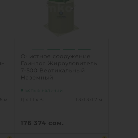
1
Ь
КУПИТЬ
Очистное сооружение
ль
Гринлос Жироуловитель
7-500 Вертикальный
Наземный
Есть в наличии
.5 м
Д х Ш х В:
1.3х1.3х1.7 м
176 374
сом.
.5 м
Д х Ш х В:
1.3х1.3х1.7 м