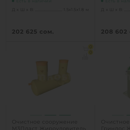
Есть в наличии
Есть в на
Д х Ш х В:
1.5х1.5х1.8 м
Д х Ш х В:
202 625
сом.
208 602
Д х Ш х В:
1.5х1.5х1.8 м
Д х Ш х В:
0
Объем:
1.8 м3
Объем:
0
Производительность :
3 л/сек
Производит
Залповый сброс:
700 л
Залповый с
1
1
КУПИТЬ
Очистное сооружение
Очистное
М3Пласт Жироуловитель
Гринлос 