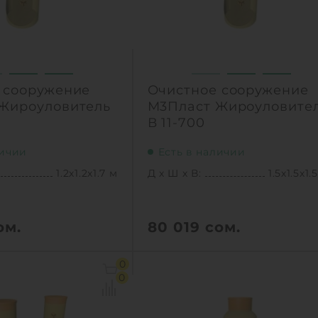
 сооружение
Очистное сооружение
Жироуловитель
М3Пласт Жироуловите
В 11-700
личии
Есть в наличии
1.2х1.2х1.7 м
Д х Ш х В:
1.5х1.5х1.
ом.
80 019
сом.
1.2х1.2х1.7 м
Д х Ш х В:
1.5х1.5х1.
0
1.4 м3
Объем:
1.
0
ельность :
2 л/сек
Производительность :
3 л
брос:
500 л
Залповый сброс:
70