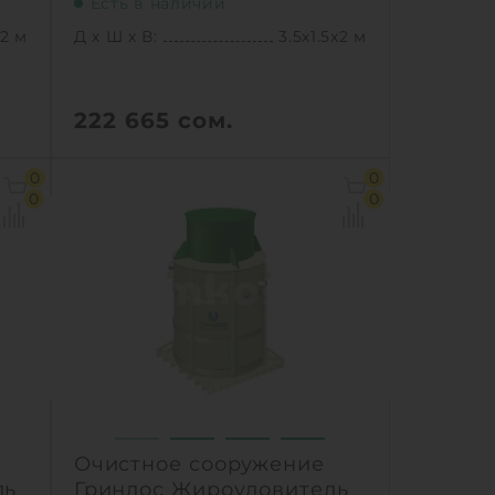
Есть в наличии
х2 м
Д х Ш х В:
3.5х1.5х2 м
222 665
сом.
х2 м
Д х Ш х В:
3.5х1.5х2 м
0
0
9 м3
Объем:
6.2 м3
0
0
/сек
Производительность :
8 л/сек
0 л
Залповый сброс:
1600 л
1
Ь
КУПИТЬ
Очистное сооружение
ль
Гринлос Жироуловитель