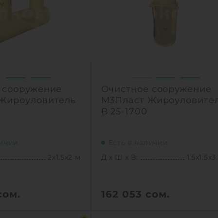
1
КУПИТЬ
КУПИТ
 сооружение
Очистное сооружение
Жироуловитель
М3Пласт Жироуловите
В 25-1700
личии
Есть в наличии
2х1.5х2 м
Д х Ш х В:
1.5х1.5х3
ом.
162 053
сом.
2х1.5х2 м
Д х Ш х В:
1.5х1.5х3